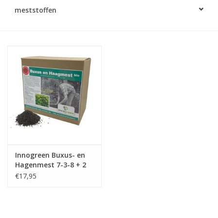
Monitoring
meststoffen
Bestuiving
Brimex kaarten
Vallen
Drukspuiten
Onkruid & Reiniging
Innogreen Buxus- en
Hagenmest 7-3-8 + 2
Zaden
MgO
€17,95
Nestkasten