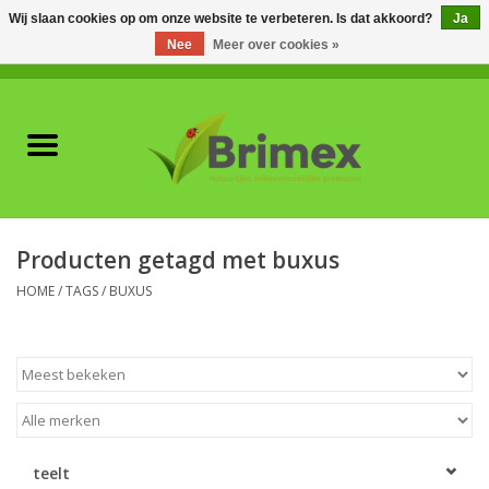
Wij slaan cookies op om onze website te verbeteren. Is dat akkoord?
Ja
Nee
Meer over cookies »
0 Artikelen - €0,00
Home
Voor professionals
Natuurlijke vijanden
Producten getagd met buxus
Plagen & Ziekten
HOME
/
TAGS
/
BUXUS
Wildwering
Meststoffen en
Bodemverbeteraars
teelt