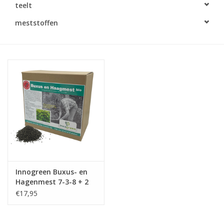
teelt
Monitoring
meststoffen
Bestuiving
Brimex kaarten
Vallen
Drukspuiten
Onkruid & Reiniging
Innogreen Buxus- en
Zaden
Hagenmest 7-3-8 + 2
MgO
€17,95
Nestkasten