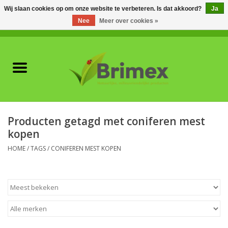
Wij slaan cookies op om onze website te verbeteren. Is dat akkoord?
Ja
Nee
Meer over cookies »
0 Artikelen - €0,00
Home
Voor professionals
Natuurlijke vijanden
Producten getagd met coniferen mest
kopen
Plagen & Ziekten
HOME
/
TAGS
/
CONIFEREN MEST KOPEN
Wildwering
Meststoffen en
Bodemverbeteraars