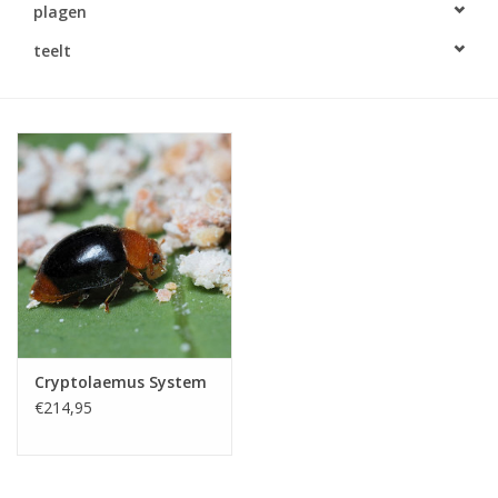
plagen
Monitoring
teelt
Bestuiving
Brimex kaarten
Vallen
Drukspuiten
Onkruid & Reiniging
Cryptolaemus System
Zaden
€214,95
Nestkasten