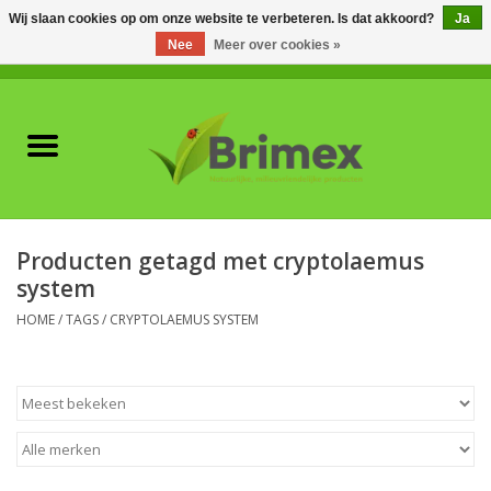
Wij slaan cookies op om onze website te verbeteren. Is dat akkoord?
Ja
Nee
Meer over cookies »
0 Artikelen - €0,00
Home
Voor professionals
Natuurlijke vijanden
Producten getagd met cryptolaemus
system
Plagen & Ziekten
HOME
/
TAGS
/
CRYPTOLAEMUS SYSTEM
Wildwering
Meststoffen en
Bodemverbeteraars