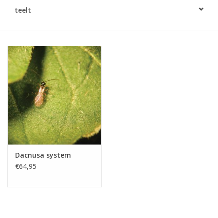
Monitoring
teelt
Bestuiving
Brimex kaarten
Vallen
Drukspuiten
Onkruid & Reiniging
Dacnusa system
€64,95
Zaden
Nestkasten