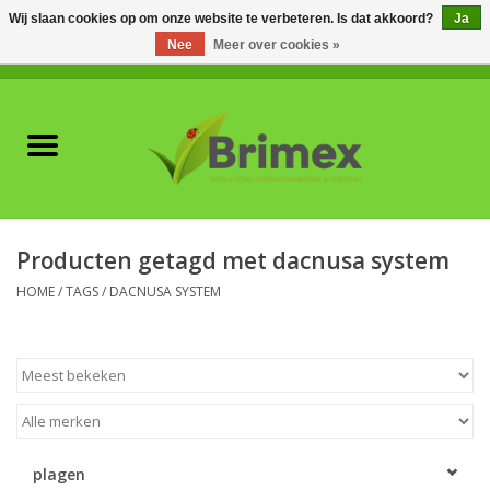
Wij slaan cookies op om onze website te verbeteren. Is dat akkoord?
Ja
Nee
Meer over cookies »
0 Artikelen - €0,00
Home
Voor professionals
Natuurlijke vijanden
Producten getagd met dacnusa system
Plagen & Ziekten
HOME
/
TAGS
/
DACNUSA SYSTEM
Wildwering
Meststoffen en
Bodemverbeteraars
plagen