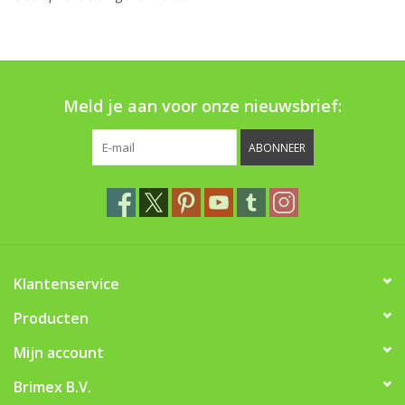
Monitoring
Bestuiving
Meld je aan voor onze nieuwsbrief:
Brimex kaarten
ABONNEER
Vallen
Drukspuiten
Onkruid & Reiniging
Klantenservice
Zaden
Producten
Mijn account
Nestkasten
Brimex B.V.