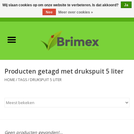
Wij slaan cookies op om onze website te verbeteren. Is dat akkoord?
Ja
Nee
Meer over cookies »
0 Artikelen - €0,00
Home
Voor professionals
Natuurlijke vijanden
Producten getagd met drukspuit 5 liter
Plagen & Ziekten
HOME
/
TAGS
/
DRUKSPUIT 5 LITER
Wildwering
Meststoffen en
Bodemverbeteraars
Geen producten gevonden!...