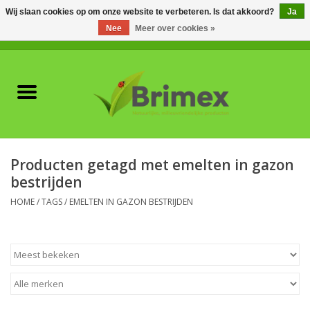
Wij slaan cookies op om onze website te verbeteren. Is dat akkoord?
Ja
Nee
Meer over cookies »
0 Artikelen - €0,00
Home
Voor professionals
Natuurlijke vijanden
Producten getagd met emelten in gazon
bestrijden
Plagen & Ziekten
HOME
/
TAGS
/
EMELTEN IN GAZON BESTRIJDEN
Wildwering
Meststoffen en
Bodemverbeteraars