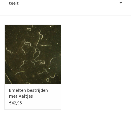
teelt
Monitoring
Bestuiving
Brimex kaarten
Vallen
Drukspuiten
Onkruid & Reiniging
Emelten bestrijden
met Aaltjes
Zaden
€42,95
Nestkasten