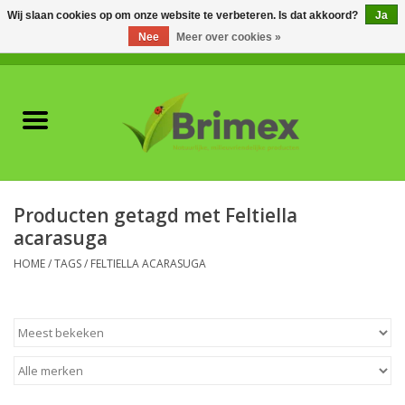
Wij slaan cookies op om onze website te verbeteren. Is dat akkoord?
Ja
Nee
Meer over cookies »
0 Artikelen - €0,00
Home
Voor professionals
Natuurlijke vijanden
Producten getagd met Feltiella
acarasuga
Plagen & Ziekten
HOME
/
TAGS
/
FELTIELLA ACARASUGA
Wildwering
Meststoffen en
Bodemverbeteraars