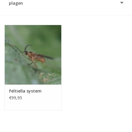
plagen
Monitoring
Bestuiving
Brimex kaarten
Vallen
Drukspuiten
Onkruid & Reiniging
Feltiella system
€99,95
Zaden
Nestkasten