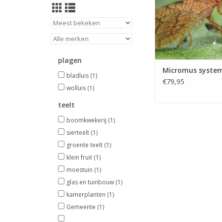
zij ook als secunda
andere geleedpo
TOEVOEGEN AAN WI
plagen
Micromus syste
bladluis
(1)
€79,95
wolluis
(1)
teelt
boomkwekerij
(1)
sierteelt
(1)
groente teelt
(1)
klein fruit
(1)
moestuin
(1)
glas en tuinbouw
(1)
kamerplanten
(1)
Gemeente
(1)