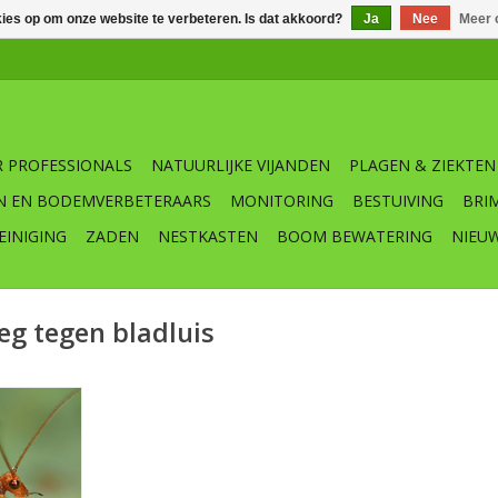
kies op om onze website te verbeteren. Is dat akkoord?
Ja
Nee
Meer 
 PROFESSIONALS
NATUURLIJKE VIJANDEN
PLAGEN & ZIEKTEN
N EN BODEMVERBETERAARS
MONITORING
BESTUIVING
BRI
EINIGING
ZADEN
NESTKASTEN
BOOM BEWATERING
NIEU
eg tegen bladluis
Micromus
zowel de
 predatoren
n. Naast
consumeren