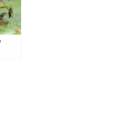
ir effect
tigen.
NKELWAGEN
m