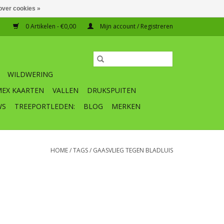
over cookies »
0 Artikelen - €0,00
Mijn account / Registreren
WILDWERING
MEX KAARTEN
VALLEN
DRUKSPUITEN
WS
TREEPORTLEDEN:
BLOG
MERKEN
HOME
/
TAGS
/
GAASVLIEG TEGEN BLADLUIS