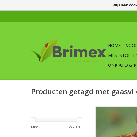
Wij slaan coo
HOME
VOOR
MESTSTOFFE
ONKRUID & R
Producten getagd met gaasvli
Bruine gaasvlieg 
Angulatus waarvan 
adulten als de larven
Min: €
0
Max: €
80
van de bladluis zij
bladluis en wolluis 