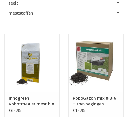
teelt
Monitoring
meststoffen
Bestuiving
Brimex kaarten
Vallen
Drukspuiten
Onkruid & Reiniging
Innogreen
RoboGazon mix 8-3-6
Zaden
Robotmaaier mest bio
+ toevoegingen
8-3-6 + toevoegingen
€64,95
€14,95
Nestkasten