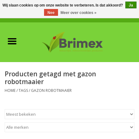
Wij slaan cookies op om onze website te verbeteren. Is dat akkoord?
Ja
Nee
Meer over cookies »
0 Artikelen - €0,00
Home
Voor professionals
Natuurlijke vijanden
Producten getagd met gazon
robotmaaier
Plagen & Ziekten
HOME
/
TAGS
/
GAZON ROBOTMAAIER
Wildwering
Meststoffen en
Bodemverbeteraars