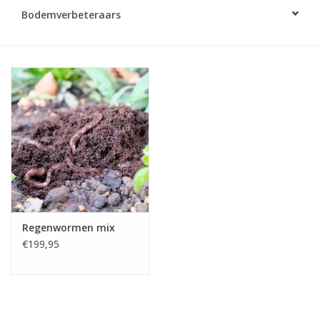
Monitoring
Bodemverbeteraars
Bestuiving
Brimex kaarten
Vallen
Drukspuiten
Onkruid & Reiniging
Regenwormen mix
€199,95
Zaden
Nestkasten