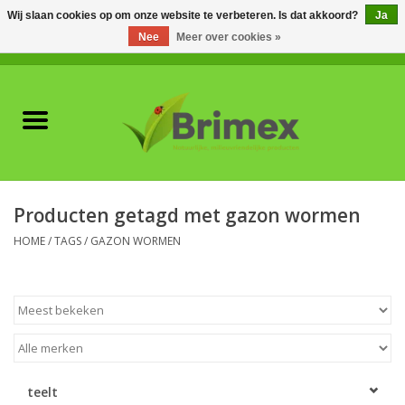
Wij slaan cookies op om onze website te verbeteren. Is dat akkoord?
Ja
Nee
Meer over cookies »
0 Artikelen - €0,00
Home
Voor professionals
Natuurlijke vijanden
Producten getagd met gazon wormen
Plagen & Ziekten
HOME
/
TAGS
/
GAZON WORMEN
Wildwering
Meststoffen en
Bodemverbeteraars
teelt