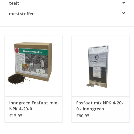
teelt
Monitoring
meststoffen
Bestuiving
Brimex kaarten
Vallen
Drukspuiten
Onkruid & Reiniging
Innogreen Fosfaat mix
Fosfaat mix NPK 4-20-
Zaden
NPK 4-20-0
0 - Innogreen
€15,95
€60,95
Nestkasten