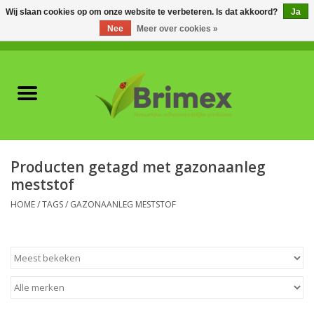
Wij slaan cookies op om onze website te verbeteren. Is dat akkoord?
Ja
Nee
Meer over cookies »
0 Artikelen - €0,00
Home
Voor professionals
Natuurlijke vijanden
Producten getagd met gazonaanleg
meststof
Plagen & Ziekten
HOME
/
TAGS
/
GAZONAANLEG MESTSTOF
Wildwering
Meststoffen en
Bodemverbeteraars