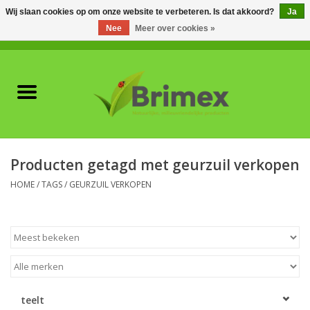
Wij slaan cookies op om onze website te verbeteren. Is dat akkoord?
Ja
Nee
Meer over cookies »
0 Artikelen - €0,00
Home
Voor professionals
Natuurlijke vijanden
Producten getagd met geurzuil verkopen
Plagen & Ziekten
HOME
/
TAGS
/
GEURZUIL VERKOPEN
Wildwering
Meststoffen en
Bodemverbeteraars
teelt