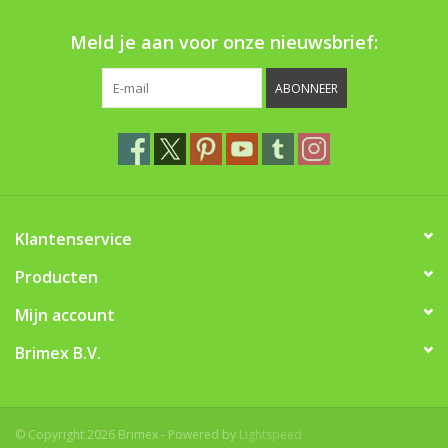
Boom bewatering
Meld je aan voor onze nieuwsbrief:
Nieuws
ABONNEER
Treeportleden:
Blog
Merken
Klantenservice
Producten
Mijn account
Brimex B.V.
© Copyright 2026 Brimex - Powered by
Lightspeed