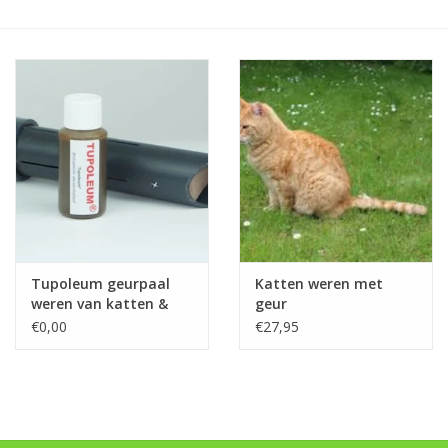
Monitoring
Bestuiving
Brimex kaarten
Vallen
Drukspuiten
Tupoleum geurpaal
Katten weren met
Onkruid & Reiniging
weren van katten &
geur
konijnen
€0,00
€27,95
Zaden
Nestkasten