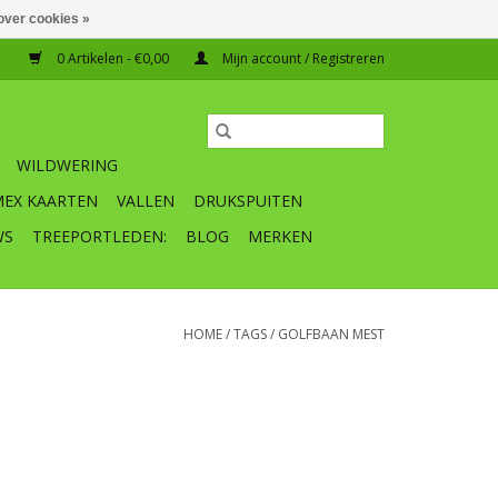
over cookies »
0 Artikelen - €0,00
Mijn account / Registreren
WILDWERING
MEX KAARTEN
VALLEN
DRUKSPUITEN
WS
TREEPORTLEDEN:
BLOG
MERKEN
HOME
/
TAGS
/
GOLFBAAN MEST