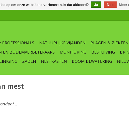
kies op om onze website te verbeteren. Is dat akkoord?
Ja
Nee
Meer 
 PROFESSIONALS
NATUURLIJKE VIJANDEN
PLAGEN & ZIEKTEN
N EN BODEMVERBETERAARS
MONITORING
BESTUIVING
BRI
EINIGING
ZADEN
NESTKASTEN
BOOM BEWATERING
NIEU
an mest
onden!...