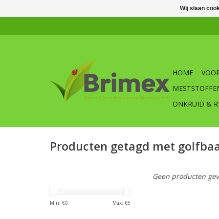
Wij slaan coo
HOME
VOOR
MESTSTOFFE
ONKRUID & R
Producten getagd met golfba
Geen producten gev
Min: €
0
Max: €
5