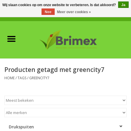
Wij slaan cookies op om onze website te verbeteren. Is dat akkoord?
Ja
Nee
Meer over cookies »
0 Artikelen - €0,00
Home
Voor professionals
Natuurlijke vijanden
Producten getagd met greencity7
Plagen & Ziekten
HOME
/
TAGS
/
GREENCITY7
Wildwering
Meststoffen en
Bodemverbeteraars
Drukspuiten