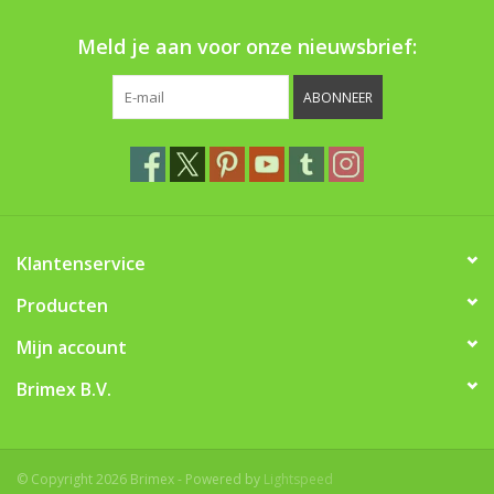
Boom bewatering
Meld je aan voor onze nieuwsbrief:
Nieuws
ABONNEER
Treeportleden:
Blog
Merken
Klantenservice
Producten
Mijn account
Brimex B.V.
© Copyright 2026 Brimex - Powered by
Lightspeed