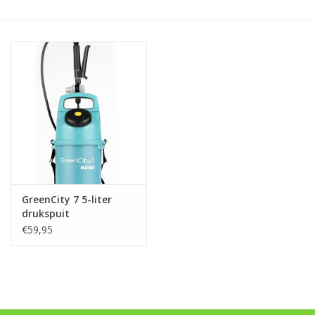
Monitoring
Bestuiving
Brimex kaarten
Vallen
Drukspuiten
GreenCity 7 5-liter
Onkruid & Reiniging
drukspuit
€59,95
Zaden
Nestkasten