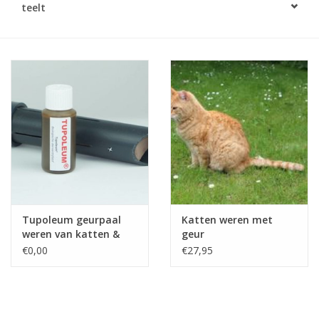
teelt
Monitoring
Bestuiving
Brimex kaarten
Vallen
Drukspuiten
Onkruid & Reiniging
Tupoleum geurpaal
Katten weren met
weren van katten &
geur
Zaden
konijnen
€0,00
€27,95
Nestkasten