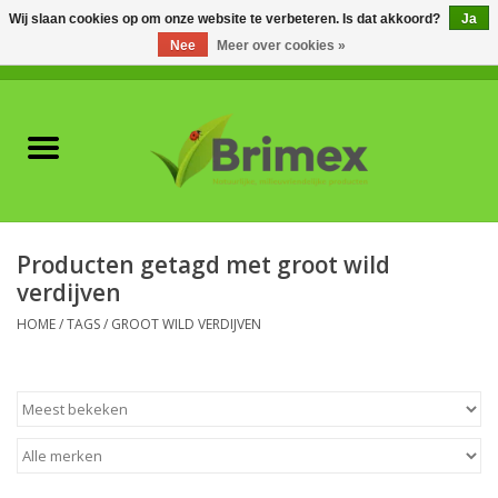
Wij slaan cookies op om onze website te verbeteren. Is dat akkoord?
Ja
Nee
Meer over cookies »
0 Artikelen - €0,00
Home
Voor professionals
Natuurlijke vijanden
Producten getagd met groot wild
verdijven
Plagen & Ziekten
HOME
/
TAGS
/
GROOT WILD VERDIJVEN
Wildwering
Meststoffen en
Bodemverbeteraars