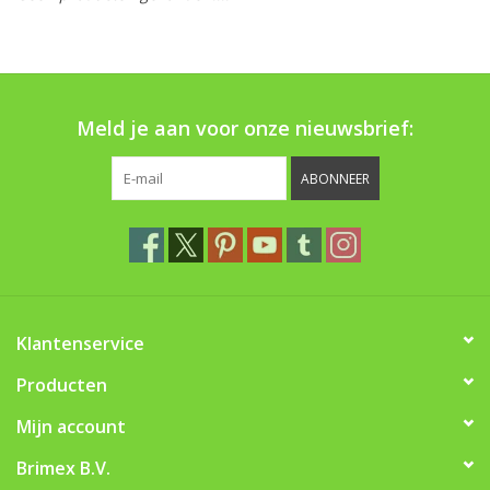
Monitoring
Bestuiving
Meld je aan voor onze nieuwsbrief:
Brimex kaarten
ABONNEER
Vallen
Drukspuiten
Onkruid & Reiniging
Klantenservice
Zaden
Producten
Mijn account
Nestkasten
Brimex B.V.