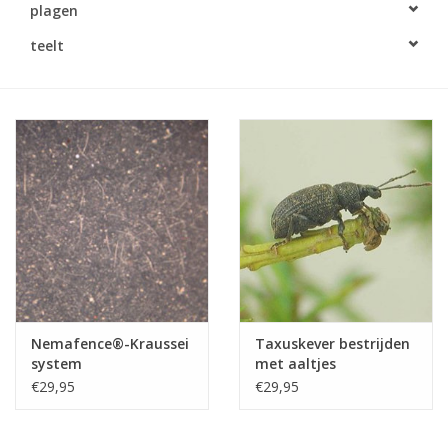
plagen
Monitoring
teelt
Bestuiving
Brimex kaarten
Vallen
Drukspuiten
Onkruid & Reiniging
Nemafence®-Kraussei
Taxuskever bestrijden
Zaden
system
met aaltjes
€29,95
€29,95
Nestkasten