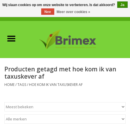
Wij slaan cookies op om onze website te verbeteren. Is dat akkoord?
Ja
Nee
Meer over cookies »
0 Artikelen - €0,00
Home
Voor professionals
Natuurlijke vijanden
Producten getagd met hoe kom ik van
taxuskever af
Plagen & Ziekten
HOME
/
TAGS
/
HOE KOM IK VAN TAXUSKEVER AF
Wildwering
Meststoffen en
Bodemverbeteraars