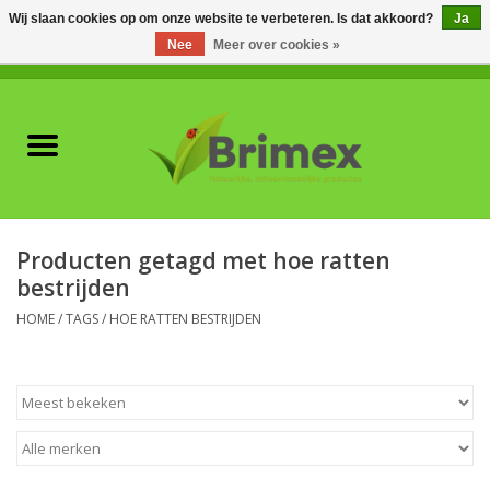
Wij slaan cookies op om onze website te verbeteren. Is dat akkoord?
Ja
Nee
Meer over cookies »
0 Artikelen - €0,00
Home
Voor professionals
Natuurlijke vijanden
Producten getagd met hoe ratten
bestrijden
Plagen & Ziekten
HOME
/
TAGS
/
HOE RATTEN BESTRIJDEN
Wildwering
Meststoffen en
Bodemverbeteraars