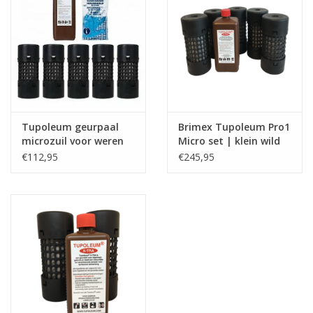
Boom bewatering
Nieuws
Treeportleden:
Blog
Tupoleum geurpaal
Brimex Tupoleum Pro1
microzuil voor weren
Micro set | klein wild
van muizen & ratten
€112,95
€245,95
Merken