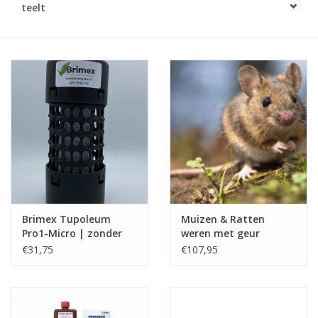
teelt
Monitoring
Bestuiving
Brimex kaarten
Vallen
Drukspuiten
Onkruid & Reiniging
Brimex Tupoleum
Muizen & Ratten
Pro1-Micro | zonder
weren met geur
Zaden
vloeistof
€31,75
€107,95
Nestkasten