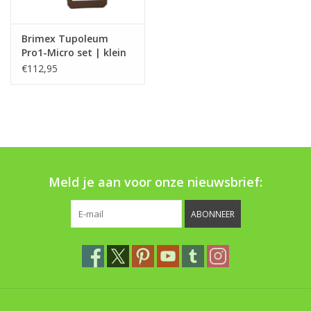
Brimex Tupoleum
Pro1-Micro set | klein
wild
€112,95
Meld je aan voor onze nieuwsbrief:
ABONNEER