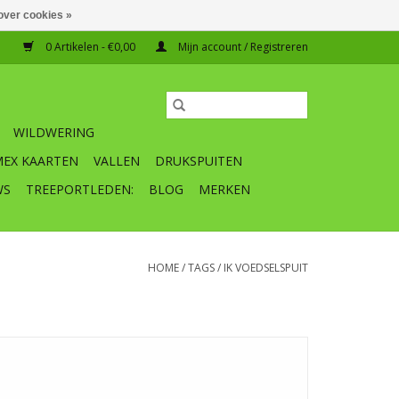
over cookies »
0 Artikelen - €0,00
Mijn account / Registreren
WILDWERING
MEX KAARTEN
VALLEN
DRUKSPUITEN
WS
TREEPORTLEDEN:
BLOG
MERKEN
HOME
/
TAGS
/
IK VOEDSELSPUIT