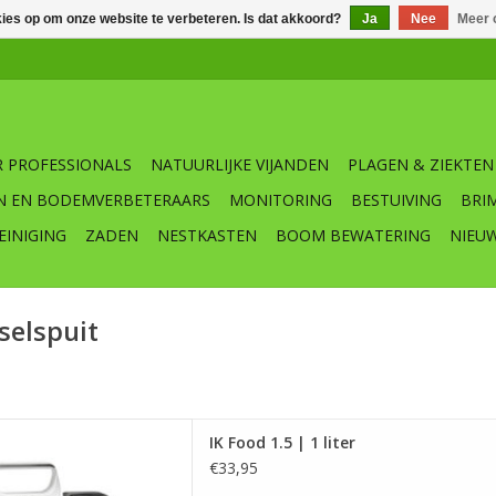
kies op om onze website te verbeteren. Is dat akkoord?
Ja
Nee
Meer 
 PROFESSIONALS
NATUURLIJKE VIJANDEN
PLAGEN & ZIEKTEN
N EN BODEMVERBETERAARS
MONITORING
BESTUIVING
BRI
EINIGING
ZADEN
NESTKASTEN
BOOM BEWATERING
NIEU
selspuit
d 1.5 | 1 Liter
IK Food 1.5 | 1 liter
 AAN WINKELWAGEN
€33,95