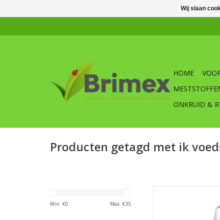
Wij slaan coo
HOME
VOOR
MESTSTOFFE
ONKRUID & R
Producten getagd met ik voed
IK Foo
Min: €
0
Max: €
35
TOEVOEGEN