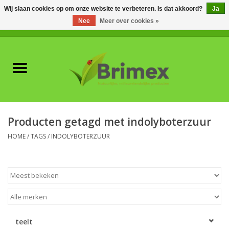
Wij slaan cookies op om onze website te verbeteren. Is dat akkoord?
Ja
Nee
Meer over cookies »
0 Artikelen - €0,00
Home
Voor professionals
Natuurlijke vijanden
Producten getagd met indolyboterzuur
Plagen & Ziekten
HOME
/
TAGS
/
INDOLYBOTERZUUR
Wildwering
Meststoffen en
Bodemverbeteraars
teelt