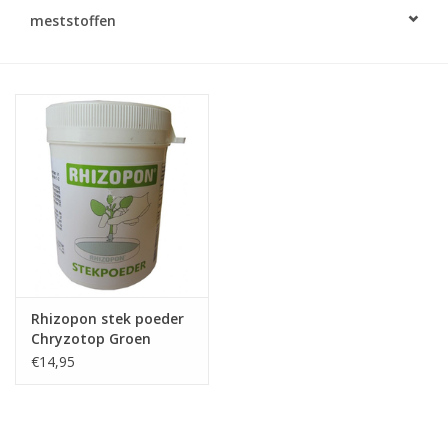
Monitoring
meststoffen
Bestuiving
Brimex kaarten
Vallen
Drukspuiten
Onkruid & Reiniging
Rhizopon stek poeder
Chryzotop Groen
Zaden
€14,95
Nestkasten