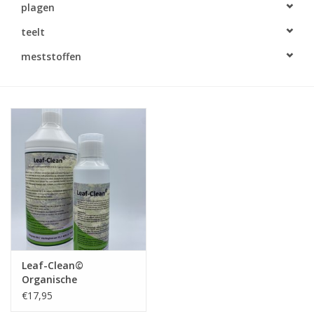
plagen
Monitoring
teelt
Bestuiving
meststoffen
Brimex kaarten
Vallen
Drukspuiten
Onkruid & Reiniging
Zaden
Leaf-Clean©
Organische
Nestkasten
bladmeststof NPK 2-1-
€17,95
1 + sporen elementen