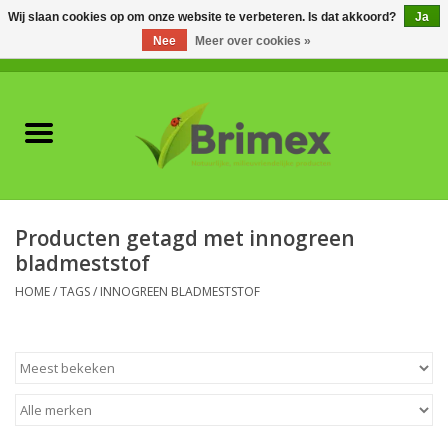
Wij slaan cookies op om onze website te verbeteren. Is dat akkoord?
Ja
Nee
Meer over cookies »
0 Artikelen - €0,00
Home
Voor professionals
Natuurlijke vijanden
Producten getagd met innogreen
bladmeststof
Plagen & Ziekten
HOME
/
TAGS
/
INNOGREEN BLADMESTSTOF
Wildwering
Meststoffen en
Bodemverbeteraars