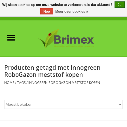
Wij slaan cookies op om onze website te verbeteren. Is dat akkoord?
Ja
Nee
Meer over cookies »
0 Artikelen - €0,00
Home
Voor professionals
Natuurlijke vijanden
Producten getagd met innogreen
RoboGazon meststof kopen
Plagen & Ziekten
HOME
/
TAGS
/
INNOGREEN ROBOGAZON MESTSTOF KOPEN
Wildwering
Meststoffen en
Bodemverbeteraars