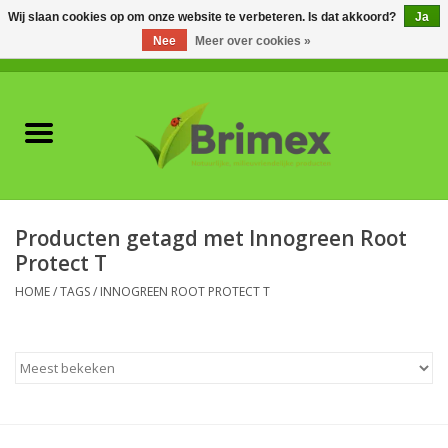
Wij slaan cookies op om onze website te verbeteren. Is dat akkoord?
Ja
Nee
Meer over cookies »
0 Artikelen - €0,00
Home
Voor professionals
Natuurlijke vijanden
Producten getagd met Innogreen Root
Protect T
Plagen & Ziekten
HOME
/
TAGS
/
INNOGREEN ROOT PROTECT T
Wildwering
Meststoffen en
Bodemverbeteraars