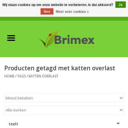
Wij slaan cookies op om onze website te verbeteren. Is dat akkoord?
Ja
Nee
Meer over cookies »
0 Artikelen - €0,00
Home
Voor professionals
Natuurlijke vijanden
Producten getagd met katten overlast
Plagen & Ziekten
HOME
/
TAGS
/
KATTEN OVERLAST
Wildwering
Meststoffen en
Bodemverbeteraars
teelt