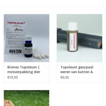
Monitoring
Bestuiving
Brimex kaarten
Vallen
Drukspuiten
Brimex Tupoleum |
Tupoleum geurpaal
Onkruid & Reiniging
miniverpakking dier
weren van katten &
wering
konijnen
€10,95
€0,00
Zaden
Nestkasten