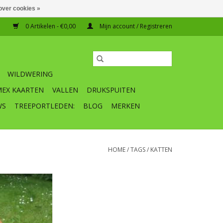
over cookies »
0 Artikelen - €0,00
Mijn account / Registreren
WILDWERING
MEX KAARTEN
VALLEN
DRUKSPUITEN
WS
TREEPORTLEDEN:
BLOG
MERKEN
HOME
/
TAGS
/
KATTEN
paal voor weren
en en konijnen
22 cm (diameter x
 1 stuks
EUM® per zuil