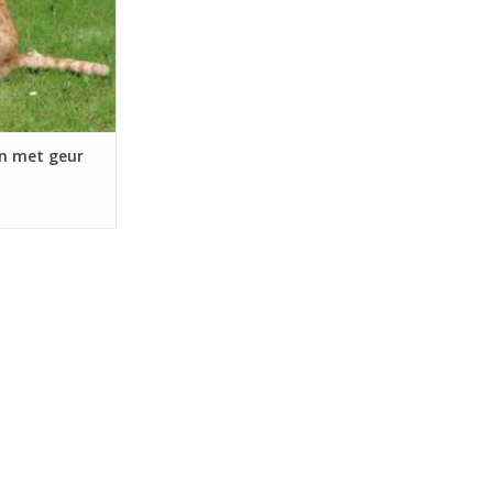
50 ml TUPOLEUM®
nd te drukken
rptiemateriaal
val 4 maanden
n met geur