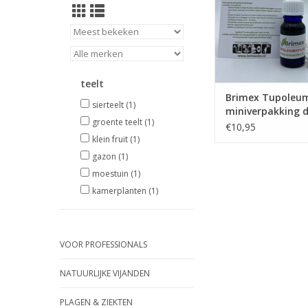
teelt
Brimex Tupoleu
sierteelt
(1)
miniverpakking d
groente teelt
(1)
wering
€10,95
klein fruit
(1)
gazon
(1)
moestuin
(1)
kamerplanten
(1)
VOOR PROFESSIONALS
NATUURLIJKE VIJANDEN
PLAGEN & ZIEKTEN