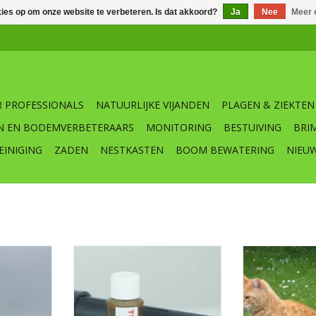
kies op om onze website te verbeteren. Is dat akkoord?
Ja
Nee
Meer 
 PROFESSIONALS
NATUURLIJKE VIJANDEN
PLAGEN & ZIEKTEN
N EN BODEMVERBETERAARS
MONITORING
BESTUIVING
BRI
EINIGING
ZADEN
NESTKASTEN
BOOM BEWATERING
NIEU
pakking
Tupoleum geurpaal weren van
Tupoleum geur
drijfstof
o.a. katten en konijnen
van o.a. katt
 ratten,
Geurpaal 3,5 x 22 cm (diameter x
Geurpaal 3,5 x 
lengte) 1 stuks
lengte)
50 ml TUPOLEUM® per zuil
50 ml TUPOL