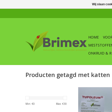
Wij slaan coo
HOME
VOOR
MESTSTOFFE
ONKRUID & R
Producten getagd met katten
Tupoleum miniver
biologische dierver
weren van muizen,
Min: €
0
Max: €
30
marters