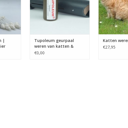
Inclusief 1 x 50 ml TUPOLEUM®
Inclusief 1 x 
In bodem/grond te drukken
In bodem/gro
Inwendig absorptiemateriaal
Inwendig abso
Navul interval 4 maanden
Navul inter
m |
Tupoleum geurpaal
Katten were
ier
weren van katten &
€27,95
konijnen
€0,00