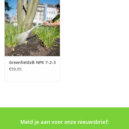
Boom bewatering
Nieuws
Treeportleden:
Blog
Greenfields® NPK 7-2-3
Merken
€59,95
Meld je aan voor onze nieuwsbrief: