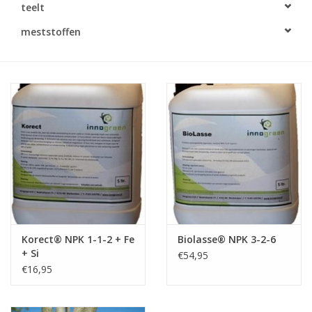
teelt
Monitoring
meststoffen
Bestuiving
Brimex kaarten
Vallen
Drukspuiten
Onkruid & Reiniging
Korect® NPK 1-1-2 + Fe
Biolasse® NPK 3-2-6
Zaden
+ Si
€54,95
€16,95
Nestkasten