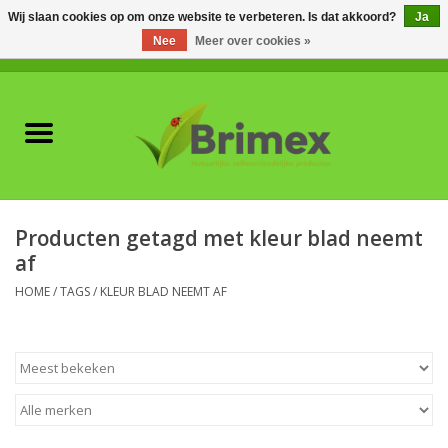
Wij slaan cookies op om onze website te verbeteren. Is dat akkoord?
Ja
Nee
Meer over cookies »
0 Artikelen - €0,00
Home
Voor professionals
Natuurlijke vijanden
Producten getagd met kleur blad neemt
af
Plagen & Ziekten
HOME
/
TAGS
/
KLEUR BLAD NEEMT AF
Wildwering
Meststoffen en
Bodemverbeteraars