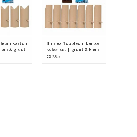
N WINKELWAGEN
TOEVOEGEN AAN WINKELWAGEN
oleum karton
Brimex Tupoleum karton
klein & groot
koker set | groot & klein
wild
€82,95