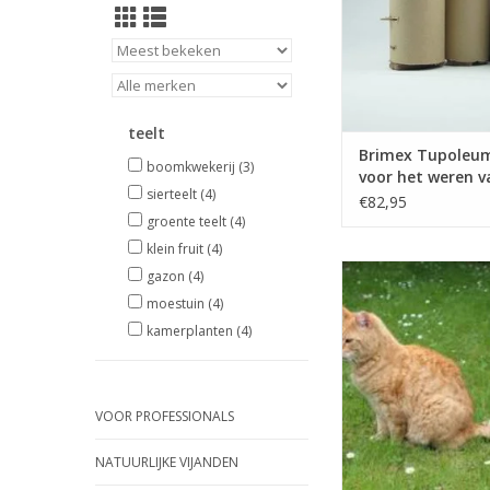
TOEVOEGEN AAN WI
teelt
Brimex Tupoleum
boomkwekerij
(3)
voor het weren v
sierteelt
(4)
en konijnen
€82,95
groente teelt
(4)
klein fruit
(4)
Tupoleum geurpaal 
gazon
(4)
van o.a. katten en 
moestuin
(4)
Geurpaal 3,5 x 22 cm 
kamerplanten
(4)
lengte) 1 stu
50 ml TUPOLEUM® 
Inclusief 1 x 50 ml
In bodem/grond te
VOOR PROFESSIONALS
Inwendig absorptie
Navul interval 4 
NATUURLIJKE VIJANDEN