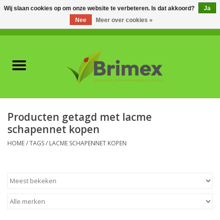
Wij slaan cookies op om onze website te verbeteren. Is dat akkoord?
Ja
Nee
Meer over cookies »
0 Artikelen - €0,00
Home
Voor professionals
Natuurlijke vijanden
Producten getagd met lacme
schapennet kopen
Plagen & Ziekten
HOME
/
TAGS
/
LACME SCHAPENNET KOPEN
Wildwering
Meststoffen en
Bodemverbeteraars