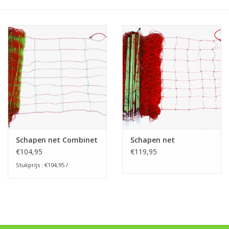
Monitoring
Bestuiving
Brimex kaarten
Vallen
Drukspuiten
Schapen net Combinet
Schapen net
Onkruid & Reiniging
€104,95
€119,95
Stukprijs : €104,95 /
Zaden
Nestkasten