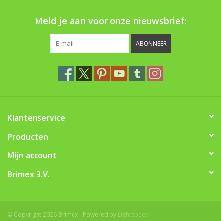
Boom bewatering
Meld je aan voor onze nieuwsbrief:
Nieuws
ABONNEER
Treeportleden:
Blog
Merken
Klantenservice
Producten
Mijn account
Brimex B.V.
© Copyright 2026 Brimex - Powered by
Lightspeed