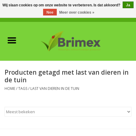
Wij slaan cookies op om onze website te verbeteren. Is dat akkoord?
Ja
Nee
Meer over cookies »
0 Artikelen - €0,00
Home
Voor professionals
Natuurlijke vijanden
Producten getagd met last van dieren in
de tuin
Plagen & Ziekten
HOME
/
TAGS
/
LAST VAN DIEREN IN DE TUIN
Wildwering
Meststoffen en
Bodemverbeteraars