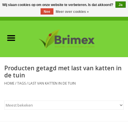
Wij slaan cookies op om onze website te verbeteren. Is dat akkoord?
Ja
Nee
Meer over cookies »
0 Artikelen - €0,00
Home
Voor professionals
Natuurlijke vijanden
Producten getagd met last van katten in
de tuin
Plagen & Ziekten
HOME
/
TAGS
/
LAST VAN KATTEN IN DE TUIN
Wildwering
Meststoffen en
Bodemverbeteraars