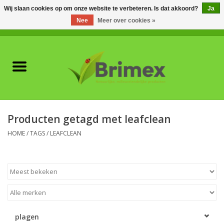
Wij slaan cookies op om onze website te verbeteren. Is dat akkoord?
Ja
Nee
Meer over cookies »
0 Artikelen - €0,00
Home
Voor professionals
Natuurlijke vijanden
Producten getagd met leafclean
Plagen & Ziekten
HOME
/
TAGS
/
LEAFCLEAN
Wildwering
Meststoffen en
Bodemverbeteraars
plagen