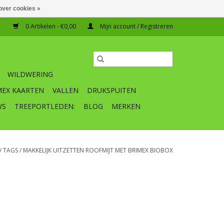
over cookies »
0 Artikelen - €0,00
Mijn account / Registreren
WILDWERING
MEX KAARTEN
VALLEN
DRUKSPUITEN
WS
TREEPORTLEDEN:
BLOG
MERKEN
/
TAGS
/
MAKKELIJK UITZETTEN ROOFMIJT MET BRIMEX BIOBOX