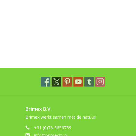
Brimex B.V.
Brimex werkt samen met de natuur!
+31 (0)76-5656759
info@brimexbv.nl