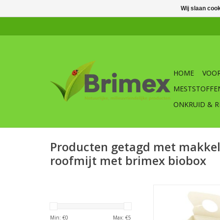
Wij slaan coo
HOME
VOOR
MESTSTOFFE
ONKRUID & R
Producten getagd met makkeli
roofmijt met brimex biobox
Biobox voor het uit
natuurlijke vij
TOEVOEGEN AAN WI
Min: €
0
Max: €
5