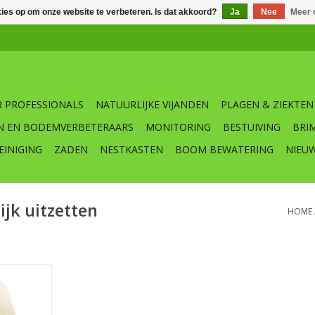
kies op om onze website te verbeteren. Is dat akkoord?
Ja
Nee
Meer 
 PROFESSIONALS
NATUURLIJKE VIJANDEN
PLAGEN & ZIEKTEN
N EN BODEMVERBETERAARS
MONITORING
BESTUIVING
BRI
EINIGING
ZADEN
NESTKASTEN
BOOM BEWATERING
NIEU
jk uitzetten
HOME
zetten van
anden
NKELWAGEN