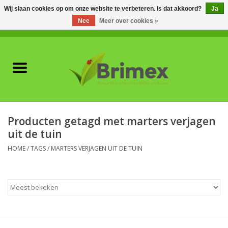
Wij slaan cookies op om onze website te verbeteren. Is dat akkoord?
Ja
Nee
Meer over cookies »
0 Artikelen - €0,00
Home
Voor professionals
Natuurlijke vijanden
Producten getagd met marters verjagen
uit de tuin
Plagen & Ziekten
HOME
/
TAGS
/
MARTERS VERJAGEN UIT DE TUIN
Wildwering
Meststoffen en
Bodemverbeteraars