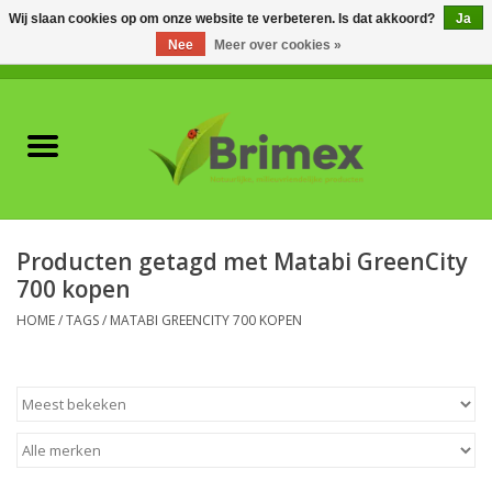
Wij slaan cookies op om onze website te verbeteren. Is dat akkoord?
Ja
Nee
Meer over cookies »
0 Artikelen - €0,00
Home
Voor professionals
Natuurlijke vijanden
Producten getagd met Matabi GreenCity
700 kopen
Plagen & Ziekten
HOME
/
TAGS
/
MATABI GREENCITY 700 KOPEN
Wildwering
Meststoffen en
Bodemverbeteraars