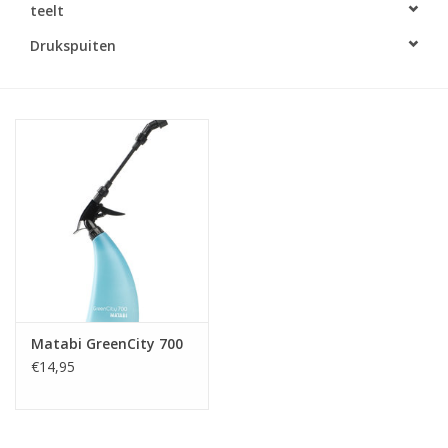
teelt
Monitoring
Drukspuiten
Bestuiving
Brimex kaarten
Vallen
Drukspuiten
Onkruid & Reiniging
Matabi GreenCity 700
Zaden
€14,95
Nestkasten