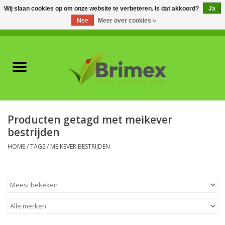
Wij slaan cookies op om onze website te verbeteren. Is dat akkoord?
Ja
Nee
Meer over cookies »
0 Artikelen - €0,00
Home
Voor professionals
Natuurlijke vijanden
Producten getagd met meikever
bestrijden
Plagen & Ziekten
HOME
/
TAGS
/
MEIKEVER BESTRIJDEN
Wildwering
Meststoffen en
Bodemverbeteraars