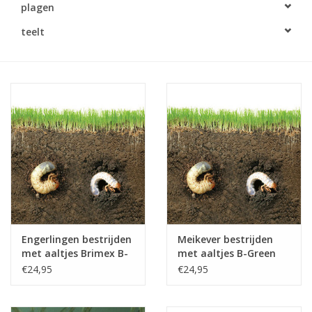
plagen
Monitoring
teelt
Bestuiving
Brimex kaarten
Vallen
Drukspuiten
Onkruid & Reiniging
Engerlingen bestrijden
Meikever bestrijden
Zaden
met aaltjes Brimex B-
met aaltjes B-Green
Green
€24,95
€24,95
Nestkasten