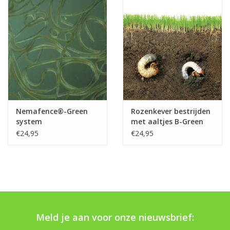
Boom bewatering
Nieuws
Treeportleden:
Blog
Nemafence®-Green
Rozenkever bestrijden
Merken
system
met aaltjes B-Green
€24,95
€24,95
Meld je aan voor onze nieuwsbrief: