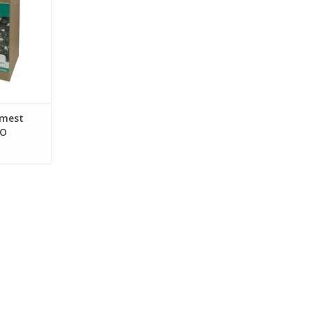
t er meer
bodem.
NKELWAGEN
nmest
gO