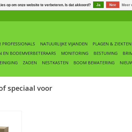
kies op om onze website te verbeteren. Is dat akkoord?
Ja
Nee
Meer 
 PROFESSIONALS
NATUURLIJKE VIJANDEN
PLAGEN & ZIEKTEN
N EN BODEMVERBETERAARS
MONITORING
BESTUIVING
BRI
EINIGING
ZADEN
NESTKASTEN
BOOM BEWATERING
NIEU
f speciaal voor
rganische
or rozen en
ij het
r verbetert