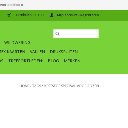
over cookies »
0 Artikelen - €0,00
Mijn account / Registreren
WILDWERING
MEX KAARTEN
VALLEN
DRUKSPUITEN
WS
TREEPORTLEDEN:
BLOG
MERKEN
HOME
/
TAGS
/
MESTSTOF SPECIAAL VOOR ROZEN