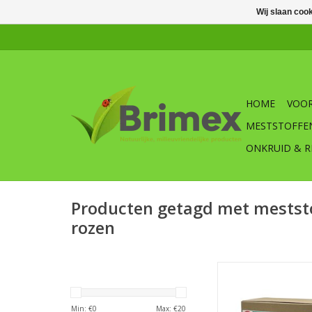
Wij slaan coo
HOME
VOOR
MESTSTOFFE
ONKRUID & R
Producten getagd met meststo
rozen
Rozenmest is een o
meststof speciaal vo
stimuleert daarb
Min: €
0
Max: €
20
bodemleven. Hierdoo