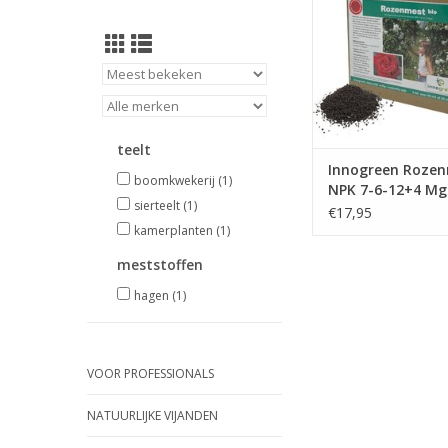
de structuur en kom
zuurstof in de 
TOEVOEGEN AAN WI
teelt
Innogreen Roze
boomkwekerij
(1)
NPK 7-6-12+4 M
sierteelt
(1)
€17,95
kamerplanten
(1)
meststoffen
hagen
(1)
VOOR PROFESSIONALS
NATUURLIJKE VIJANDEN