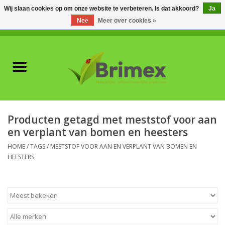
Wij slaan cookies op om onze website te verbeteren. Is dat akkoord?
Ja
Nee
Meer over cookies »
0 Artikelen - €0,00
Home
Voor professionals
Natuurlijke vijanden
Producten getagd met meststof voor aan
en verplant van bomen en heesters
Plagen & Ziekten
HOME
/
TAGS
/
MESTSTOF VOOR AAN EN VERPLANT VAN BOMEN EN
HEESTERS
Wildwering
Meststoffen en
Bodemverbeteraars