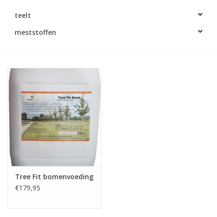
Monitoring
teelt
meststoffen
Bestuiving
Brimex kaarten
Vallen
Drukspuiten
Onkruid & Reiniging
Zaden
Tree Fit bomenvoeding
€179,95
Nestkasten