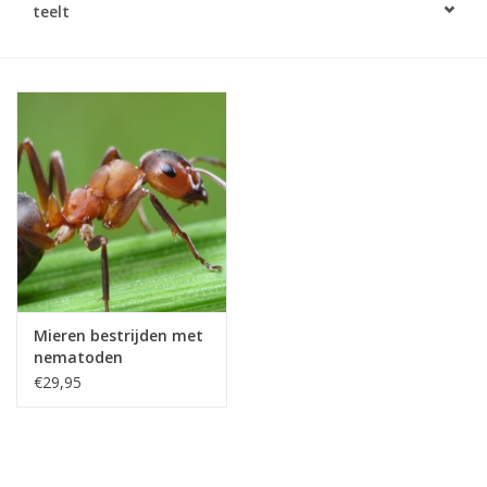
teelt
Monitoring
Bestuiving
Brimex kaarten
Vallen
Drukspuiten
Onkruid & Reiniging
Mieren bestrijden met
nematoden
Zaden
€29,95
Nestkasten