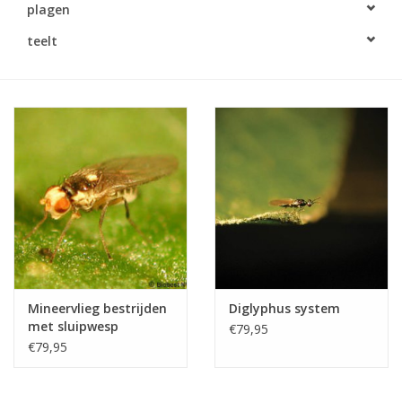
plagen
Monitoring
teelt
Bestuiving
Brimex kaarten
Vallen
Drukspuiten
Onkruid & Reiniging
Mineervlieg bestrijden
Diglyphus system
Zaden
met sluipwesp
€79,95
€79,95
Nestkasten