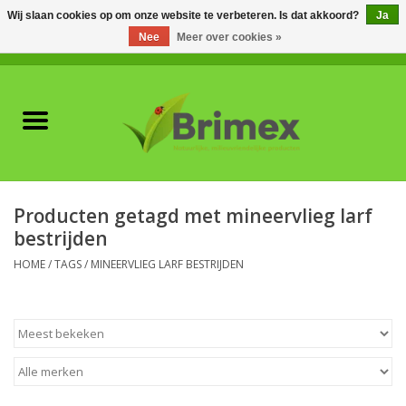
Wij slaan cookies op om onze website te verbeteren. Is dat akkoord?
Ja
Nee
Meer over cookies »
0 Artikelen - €0,00
Home
Voor professionals
Natuurlijke vijanden
Producten getagd met mineervlieg larf
bestrijden
Plagen & Ziekten
HOME
/
TAGS
/
MINEERVLIEG LARF BESTRIJDEN
Wildwering
Meststoffen en
Bodemverbeteraars