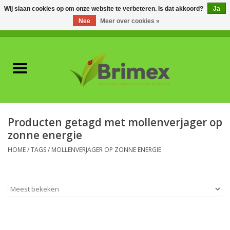
Wij slaan cookies op om onze website te verbeteren. Is dat akkoord?
Ja
Nee
Meer over cookies »
0 Artikelen - €0,00
Home
Voor professionals
Natuurlijke vijanden
Producten getagd met mollenverjager op
zonne energie
Plagen & Ziekten
HOME
/
TAGS
/
MOLLENVERJAGER OP ZONNE ENERGIE
Wildwering
Meststoffen en
Bodemverbeteraars