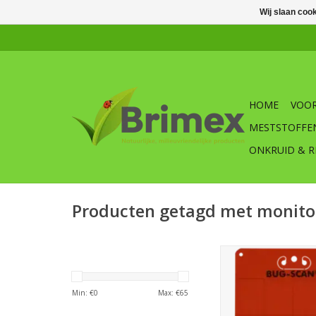
Wij slaan coo
HOME
VOOR
MESTSTOFFE
ONKRUID & R
Producten getagd met monito
Brimex Bug-Scan® v
25 x 20 cm (kleiner t
Rode kleur voor mo
Min: €
0
Max: €
65
cicaden