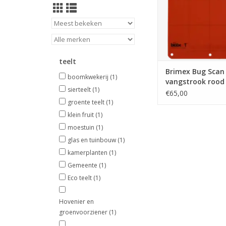
TOEVOEGEN AAN WI
teelt
Brimex Bug Scan
boomkwekerij
(1)
vangstrook rood 
sierteelt
(1)
cm
€65,00
groente teelt
(1)
klein fruit
(1)
moestuin
(1)
glas en tuinbouw
(1)
kamerplanten
(1)
Gemeente
(1)
Eco teelt
(1)
Hovenier en
groenvoorziener
(1)