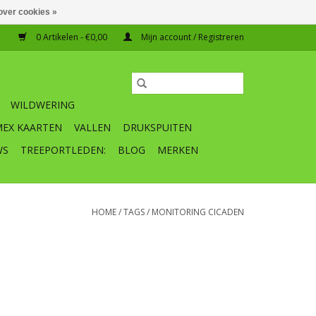
over cookies »
0 Artikelen - €0,00
Mijn account / Registreren
WILDWERING
MEX KAARTEN
VALLEN
DRUKSPUITEN
WS
TREEPORTLEDEN:
BLOG
MERKEN
HOME
/
TAGS
/
MONITORING CICADEN