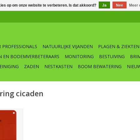
kies op om onze website te verbeteren. Is dat akkoord?
Ja
Nee
Meer 
 PROFESSIONALS
NATUURLIJKE VIJANDEN
PLAGEN & ZIEKTEN
N EN BODEMVERBETERAARS
MONITORING
BESTUIVING
BRI
EINIGING
ZADEN
NESTKASTEN
BOOM BEWATERING
NIEU
ring cicaden
angstroken
e knippen).
nitoring