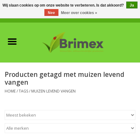
Wij slaan cookies op om onze website te verbeteren. Is dat akkoord?
Ja
Nee
Meer over cookies »
0 Artikelen - €0,00
Home
Voor professionals
Natuurlijke vijanden
Producten getagd met muizen levend
vangen
Plagen & Ziekten
HOME
/
TAGS
/
MUIZEN LEVEND VANGEN
Wildwering
Meststoffen en
Bodemverbeteraars