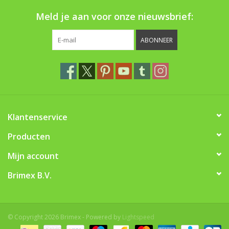
Boom bewatering
Meld je aan voor onze nieuwsbrief:
Nieuws
ABONNEER
Treeportleden:
Blog
Klantenservice
Merken
Producten
Mijn account
Brimex B.V.
© Copyright 2026 Brimex - Powered by
Lightspeed