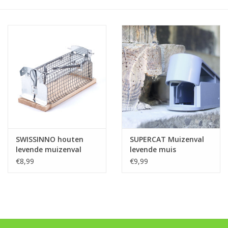
Monitoring
Bestuiving
Brimex kaarten
Vallen
Drukspuiten
SWISSINNO houten
SUPERCAT Muizenval
Onkruid & Reiniging
levende muizenval
levende muis
€8,99
€9,99
Zaden
Nestkasten