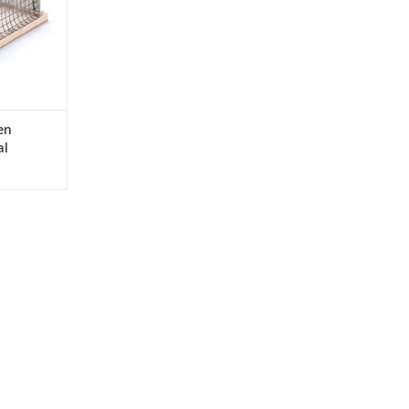
en
al