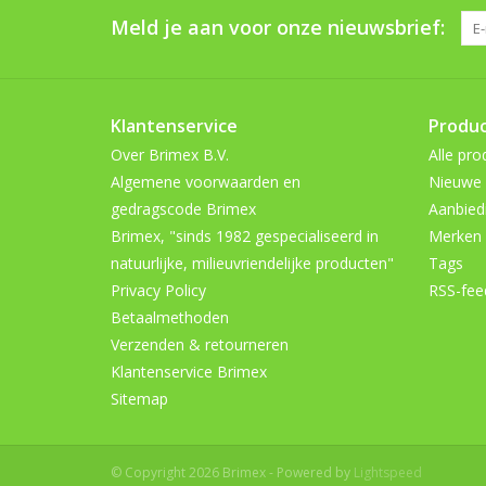
Meld je aan voor onze nieuwsbrief:
Klantenservice
Produ
Over Brimex B.V.
Alle pro
Algemene voorwaarden en
Nieuwe 
gedragscode Brimex
Aanbied
Brimex, "sinds 1982 gespecialiseerd in
Merken
natuurlijke, milieuvriendelijke producten"
Tags
Privacy Policy
RSS-fee
Betaalmethoden
Verzenden & retourneren
Klantenservice Brimex
Sitemap
© Copyright 2026 Brimex - Powered by
Lightspeed