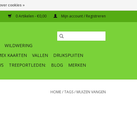
over cookies »
0 Artikelen - €0,00
Mijn account / Registreren
WILDWERING
MEX KAARTEN
VALLEN
DRUKSPUITEN
WS
TREEPORTLEDEN:
BLOG
MERKEN
HOME
/
TAGS
/
MUIZEN VANGEN