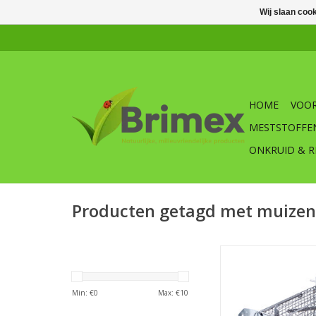
Wij slaan coo
HOME
VOOR
MESTSTOFFE
ONKRUID & R
Producten getagd met muize
SWISSINNO houten
muizenval, met deze 
de muizen effectief 
Min: €
0
Max: €
10
TOEVOEGEN AAN WI