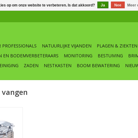
kies op om onze website te verbeteren. Is dat akkoord?
Ja
Nee
Meer 
 PROFESSIONALS
NATUURLIJKE VIJANDEN
PLAGEN & ZIEKTEN
N EN BODEMVERBETERAARS
MONITORING
BESTUIVING
BRI
EINIGING
ZADEN
NESTKASTEN
BOOM BEWATERING
NIEU
n vangen
 levende
val vang je
en levend.
NKELWAGEN