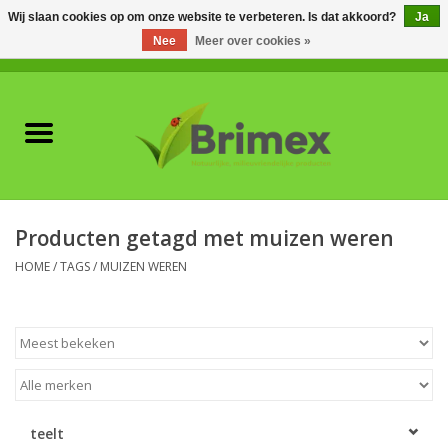
Wij slaan cookies op om onze website te verbeteren. Is dat akkoord?
Ja
Nee
Meer over cookies »
0 Artikelen - €0,00
Home
Voor professionals
Natuurlijke vijanden
Producten getagd met muizen weren
Plagen & Ziekten
HOME
/
TAGS
/
MUIZEN WEREN
Wildwering
Meststoffen en
Bodemverbeteraars
teelt