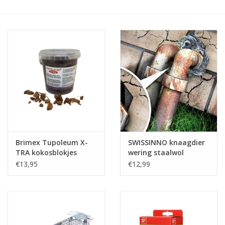
Monitoring
Bestuiving
Brimex kaarten
Vallen
Drukspuiten
Brimex Tupoleum X-
SWISSINNO knaagdier
Onkruid & Reiniging
TRA kokosblokjes
wering staalwol
€13,95
€12,99
Zaden
Nestkasten