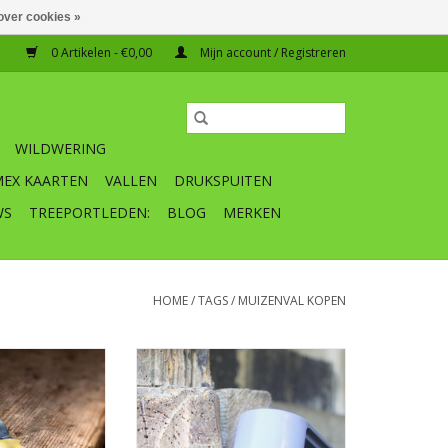
over cookies »
0 Artikelen - €0,00
Mijn account / Registreren
WILDWERING
MEX KAARTEN
VALLEN
DRUKSPUITEN
WS
TREEPORTLEDEN:
BLOG
MERKEN
HOME
/
TAGS
/
MUIZENVAL KOPEN
no klassieke
De Brimex levende muizenval is
en professionele
een muizenval die klaar is incl
izenval met een
lokstof. De val vangt de muis, en
arandeert dat de
kan zonder aangeraakt te
en snel gedood
worden weer vrij worden gelaten.