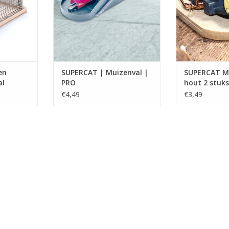
hem onnodig te verwonden of
wordt, zonder
zonder lang leiden.
verwonden of zo
TOEVOEGEN AAN WINKELWAGEN
TOEVOEGEN AA
en
SUPERCAT | Muizenval |
SUPERCAT M
al
PRO
hout 2 stuks
€4,49
€3,49