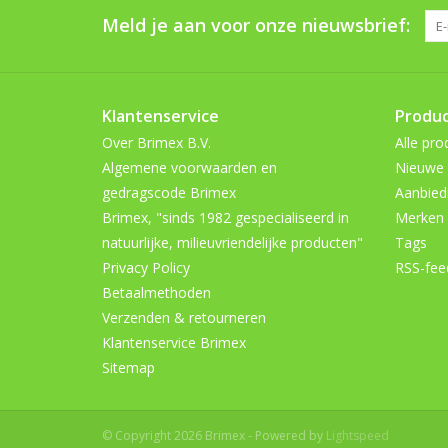
Meld je aan voor onze nieuwsbrief:
Klantenservice
Produ
Over Brimex B.V.
Alle pro
Algemene voorwaarden en
Nieuwe 
gedragscode Brimex
Aanbied
Brimex, "sinds 1982 gespecialiseerd in
Merken
natuurlijke, milieuvriendelijke producten"
Tags
Privacy Policy
RSS-fee
Betaalmethoden
Verzenden & retourneren
Klantenservice Brimex
Sitemap
© Copyright 2026 Brimex - Powered by
Lightspeed