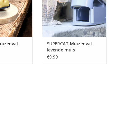
 hem onnodig te
TOEVOEGEN AAN WINKELWAGEN
nder lang lijden.
N WINKELWAGEN
uizenval
SUPERCAT Muizenval
levende muis
€9,99