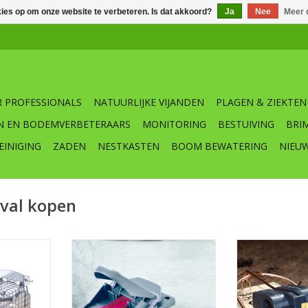
kies op om onze website te verbeteren. Is dat akkoord?
Ja
Nee
Meer 
 PROFESSIONALS
NATUURLIJKE VIJANDEN
PLAGEN & ZIEKTEN
N EN BODEMVERBETERAARS
MONITORING
BESTUIVING
BRI
EINIGING
ZADEN
NESTKASTEN
BOOM BEWATERING
NIEU
val kopen
 levende
De Swiss Inno Muizenval PRO is
De Swiss In
val vang je
een professionele vernieuwde
muizenval is e
en levend.
muizenval met een techniek die
vernieuwde mu
garandeert dat de muis gericht
techniek die g
NKELWAGEN
en snel gedood wordt, zonder
muis gericht 