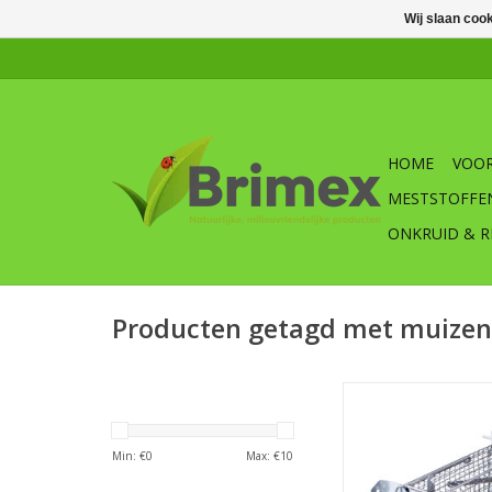
Wij slaan coo
HOME
VOOR
MESTSTOFFE
ONKRUID & R
Producten getagd met muizen
SWISSINNO houten
muizenval, met deze 
de muizen effectief 
Min: €
0
Max: €
10
TOEVOEGEN AAN WI