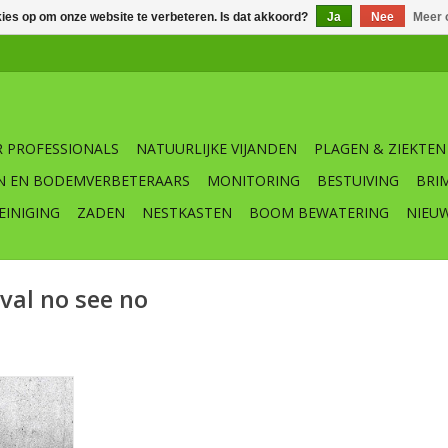
kies op om onze website te verbeteren. Is dat akkoord?
Ja
Nee
Meer 
 PROFESSIONALS
NATUURLIJKE VIJANDEN
PLAGEN & ZIEKTEN
N EN BODEMVERBETERAARS
MONITORING
BESTUIVING
BRI
EINIGING
ZADEN
NESTKASTEN
BOOM BEWATERING
NIEU
al no see no
 No See No
nval die
giënische