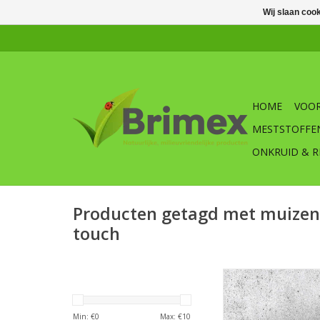
Wij slaan coo
HOME
VOOR
MESTSTOFFE
ONKRUID & R
Producten getagd met muizenv
touch
De Brimex muizenval
Touch is een muize
muizen zeker en hy
Min: €
0
Max: €
10
vangt.