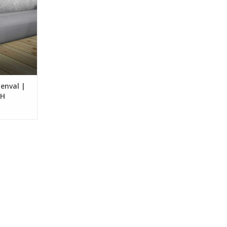
NKELWAGEN
enval |
CH