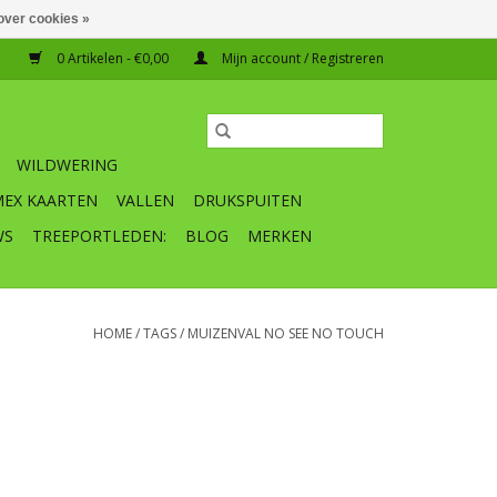
over cookies »
0 Artikelen - €0,00
Mijn account / Registreren
WILDWERING
MEX KAARTEN
VALLEN
DRUKSPUITEN
WS
TREEPORTLEDEN:
BLOG
MERKEN
HOME
/
TAGS
/
MUIZENVAL NO SEE NO TOUCH