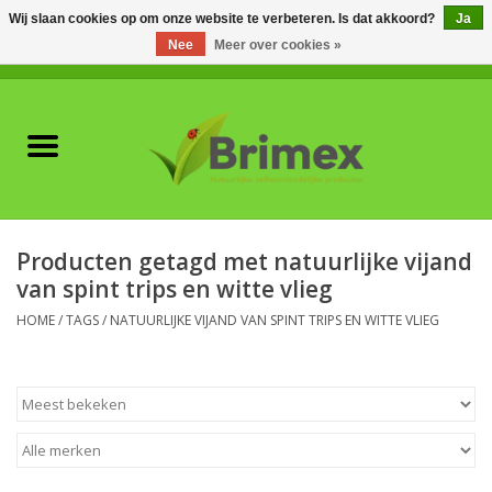
Wij slaan cookies op om onze website te verbeteren. Is dat akkoord?
Ja
Nee
Meer over cookies »
0 Artikelen - €0,00
Home
Voor professionals
Natuurlijke vijanden
Producten getagd met natuurlijke vijand
van spint trips en witte vlieg
Plagen & Ziekten
HOME
/
TAGS
/
NATUURLIJKE VIJAND VAN SPINT TRIPS EN WITTE VLIEG
Wildwering
Meststoffen en
Bodemverbeteraars