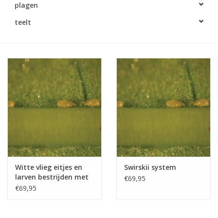
plagen
Monitoring
teelt
Bestuiving
Brimex kaarten
Vallen
Drukspuiten
Onkruid & Reiniging
Witte vlieg eitjes en
Swirskii system
Zaden
larven bestrijden met
€69,95
Roofmijt Brimex
€69,95
Nestkasten
Amblyseius swirskii