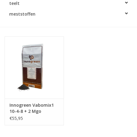
teelt
Monitoring
meststoffen
Bestuiving
Brimex kaarten
Vallen
Drukspuiten
Onkruid & Reiniging
Innogreen Vabomix1
Zaden
10-4-8 + 2 Mgo
€55,95
Nestkasten