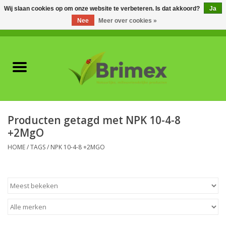
Wij slaan cookies op om onze website te verbeteren. Is dat akkoord?
Ja
Nee
Meer over cookies »
0 Artikelen - €0,00
Home
Voor professionals
Natuurlijke vijanden
Producten getagd met NPK 10-4-8
+2MgO
Plagen & Ziekten
HOME
/
TAGS
/
NPK 10-4-8 +2MGO
Wildwering
Meststoffen en
Bodemverbeteraars