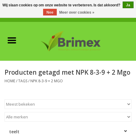
Wij slaan cookies op om onze website te verbeteren. Is dat akkoord?
Ja
Nee
Meer over cookies »
0 Artikelen - €0,00
Home
Voor professionals
Natuurlijke vijanden
Producten getagd met NPK 8-3-9 + 2 Mgo
Plagen & Ziekten
HOME
/
TAGS
/
NPK 8-3-9 + 2 MGO
Wildwering
Meststoffen en
Bodemverbeteraars
teelt