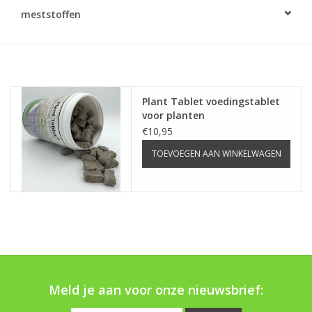
Monitoring
meststoffen
Bestuiving
Brimex kaarten
Plant Tablet voedingstablet
voor planten
Vallen
€10,95
TOEVOEGEN AAN WINKELWAGEN
Drukspuiten
Onkruid & Reiniging
Zaden
Nestkasten
Meld je aan voor onze nieuwsbrief: