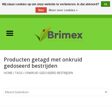
Wij slaan cookies op om onze website te verbeteren. Is dat akkoord?
Ja
Nee
Meer over cookies »
0 Artikelen - €0,00
Home
Voor professionals
Natuurlijke vijanden
Producten getagd met onkruid
gedoseerd bestrijden
Plagen & Ziekten
HOME
/
TAGS
/
ONKRUID GEDOSEERD BESTRIJDEN
Wildwering
Meststoffen en
Bodemverbeteraars